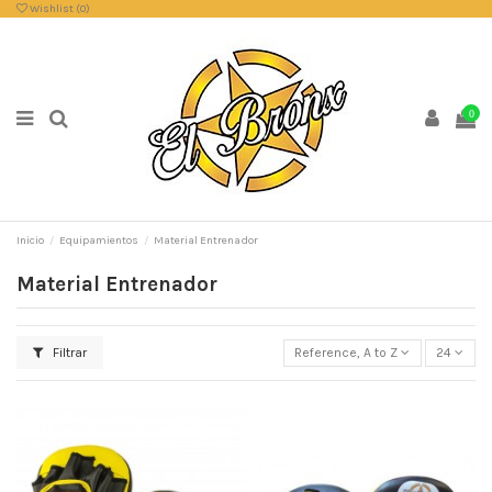
Wishlist (
0
)
0
Inicio
Equipamientos
Material Entrenador
Material Entrenador
Filtrar
Reference, A to Z
24