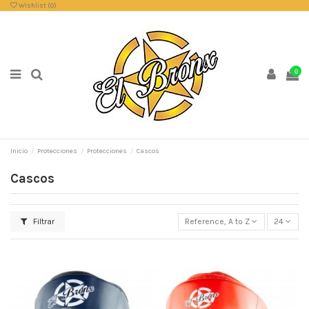
Wishlist (
0
)
0
Inicio
Protecciones
Protecciones
Cascos
Cascos
Filtrar
Reference, A to Z
24