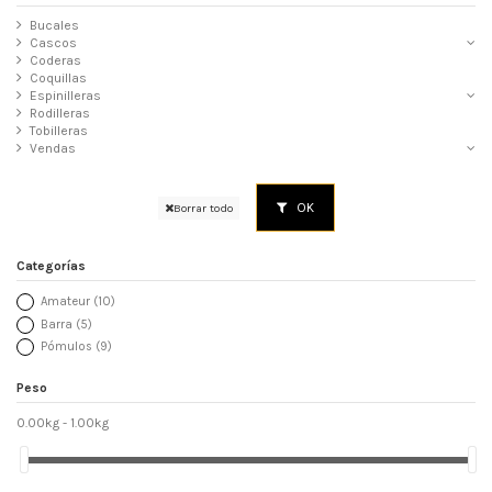
Bucales
Cascos
Coderas
Coquillas
Espinilleras
Rodilleras
Tobilleras
Vendas
OK
Borrar todo
Categorías
Amateur
(10)
Barra
(5)
Pómulos
(9)
Peso
0.00kg - 1.00kg