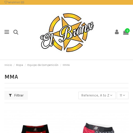
Wishlist (
0
)
0
Inicio
Ropa
Equipo de Competición
MMA
MMA
Filtrar
Reference, A to Z
11