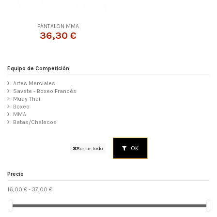
PANTALON MMA
36,30 €
Equipo de Competición
Artes Marciales
Savate - Boxeo Francés
Muay Thai
Boxeo
MMA
Batas/Chalecos
OK
Borrar todo
Precio
16,00 € - 37,00 €