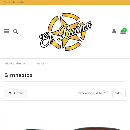
Wishlist (
0
)
0
Inicio
Fitness
Gimnasios
Gimnasios
Filtrar
Reference, A to Z
24