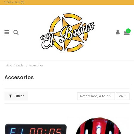
Wishlist (
0
)
0
Inicio
Outlet
Accesorios
Accesorios
Filtrar
Reference, A to Z
24