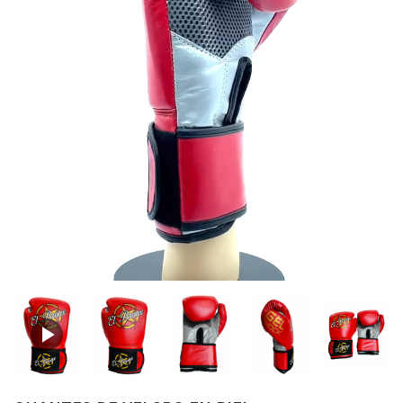
Loaded
:
Progress
:
Unmute
0%
0%