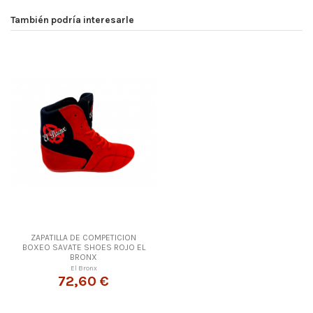
Material
Piel
También podría interesarle
En stock
14 Artículos
ean13
8445437026629
ZAPATILLA DE COMPETICION
BOXEO SAVATE SHOES ROJO EL
BRONX
El Bronx
72,60 €