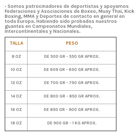
•
Somos patrocinadores de deportistas y apoyamos
Federaciones y Asociaciones de Boxeo, Muay Thai, Kick
Boxing, MMA y Deportes de contacto en general en
toda Europa. Habiendo sido probados nuestros
guantes en Campeonatos Mundiales,
Intercontinentales y Nacionales.
TALLA
PESO
8 OZ
DE 500 GR - 550 GR APROX.
10 OZ
DE 609 GR - 650 GR APROX.
12 OZ
DE 700 GR - 750 GR APROX.
14 OZ
DE 800 GR - 850 GR APROX.
16 OZ
DE 850 GR - 900 GR APROX.
18 OZ
DE 900 GR - 1 KG APROX.
Color
No reviews
Rojo